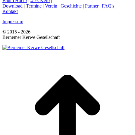
Baum Hoch!
|
419. Kerb
|
Download
|
Termine
|
Verein
|
Geschichte
|
Partner
|
FAQ's
|
Kontakt
Impressum
© 2015 - 2026
Bernemer Kerwe Gesellschaft