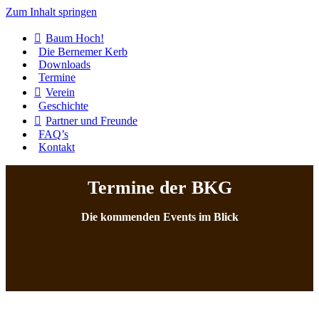
Zum Inhalt springen
Baum Hoch!
Die Bernemer Kerb
Downloads
Termine
Verein
Geschichte
Partner und Freunde
FAQ’s
Kontakt
Termine der BKG
Die kommenden Events im Blick