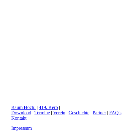
Baum Hoch!
|
419. Kerb
|
Download
|
Termine
|
Verein
|
Geschichte
|
Partner
|
FAQ's
|
Kontakt
Impressum