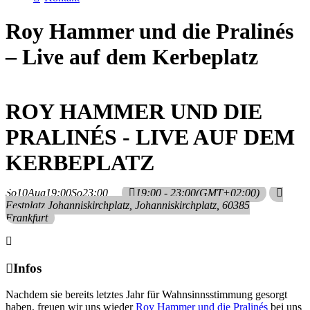
Roy Hammer und die Pralinés
– Live auf dem Kerbeplatz
ROY HAMMER UND DIE
PRALINÉS - LIVE AUF DEM
KERBEPLATZ
So
10
Aug
19:00
So
23:00
19:00 - 23:00
(GMT+02:00)
Festplatz Johanniskirchplatz
, Johanniskirchplatz, 60385
Frankfurt
Infos
Nachdem sie bereits letztes Jahr für Wahnsinnsstimmung gesorgt
haben, freuen wir uns wieder
Roy Hammer und die Pralinés
bei uns