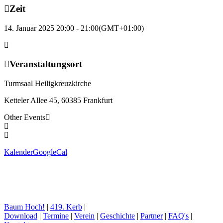
Zeit
14. Januar 2025 20:00 - 21:00
(GMT+01:00)
Veranstaltungsort
Turmsaal Heiligkreuzkirche
Ketteler Allee 45, 60385 Frankfurt
Other Events
Kalender
GoogleCal
Baum Hoch!
|
419. Kerb
|
Download
|
Termine
|
Verein
|
Geschichte
|
Partner
|
FAQ's
|