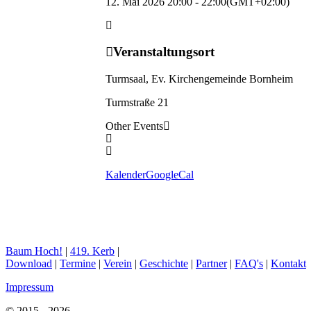
12. Mai 2026 20:00 - 22:00
(GMT+02:00)
Veranstaltungsort
Turmsaal, Ev. Kirchengemeinde Bornheim
Turmstraße 21
Other Events
Kalender
GoogleCal
Baum Hoch!
|
419. Kerb
|
Download
|
Termine
|
Verein
|
Geschichte
|
Partner
|
FAQ's
|
Kontakt
Impressum
© 2015 - 2026