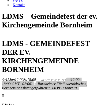
FAQ’s
Kontakt
LDMS – Gemeindefest der ev.
Kirchengemeinde Bornheim
LDMS - GEMEINDEFEST
DER EV.
KIRCHENGEMEINDE
BORNHEIM
So
15
Jun
12:00
So
18:00
12:00 -
Weitere Infos folgen
18:00
(GMT+02:00)
Bornheimer Fünffingerplätzchen
,
Bornheimer Fünffingerplätzchen, 60385 Frankfurt