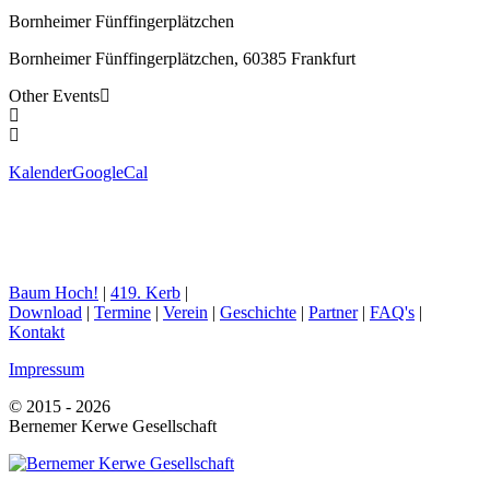
Bornheimer Fünffingerplätzchen
Bornheimer Fünffingerplätzchen, 60385 Frankfurt
Other Events
Kalender
GoogleCal
Baum Hoch!
|
419. Kerb
|
Download
|
Termine
|
Verein
|
Geschichte
|
Partner
|
FAQ's
|
Kontakt
Impressum
© 2015 - 2026
Bernemer Kerwe Gesellschaft