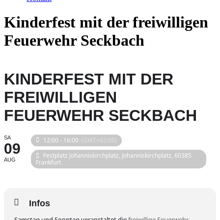
Kinderfest mit der freiwilligen
Feuerwehr Seckbach
KINDERFEST MIT DER
FREIWILLIGEN
FEUERWEHR SECKBACH
SA
12:00 - 16:00
(GMT+02:00)
09
Festplatz Johanniskirchplatz
, Johanniskirchplatz, 60385
AUG
Frankfurt
Infos
Samstag und Sonntag veranstaltet die
freiwillige Feuerwehr