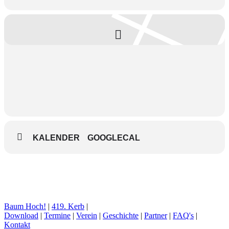
KALENDER
GOOGLECAL
Baum Hoch!
|
419. Kerb
|
Download
|
Termine
|
Verein
|
Geschichte
|
Partner
|
FAQ's
|
Kontakt