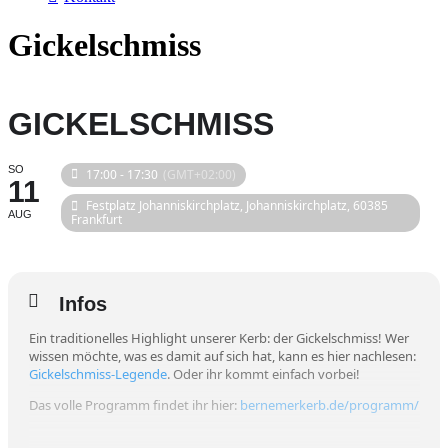
Gickelschmiss
GICKELSCHMISS
SO
17:00 - 17:30
(GMT+02:00)
11
Festplatz Johanniskirchplatz
, Johanniskirchplatz, 60385
AUG
Frankfurt
Infos
Ein traditionelles Highlight unserer Kerb: der Gickelschmiss! Wer
wissen möchte, was es damit auf sich hat, kann es hier nachlesen:
Gickelschmiss-Legende
. Oder ihr kommt einfach vorbei!
Das volle Programm findet ihr hier:
bernemerkerb.de/programm/