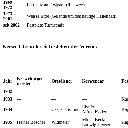
1969 –
Festplatz am Ostpark (Ratsweg)
1972
1973 –
Weisse Erde (Gelände um das heutige Hallenbad)
2001
seit 2002
Festplatz Turmstraße
Kerwe Chronik seit bestehen der Vereins
K
erwebürger-
J
ahr
O
rtsdiener
K
erwepaar
F
es
meister
1932
—
—
—
—
1933
—
—
—
Kap
Else &
1934
—
Caspar Fischer
Kap
Alfred Koller
Minna Becker
1935
Heiner Böscher
Widmaier
Kap
Ludwig Heuser