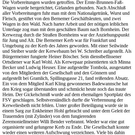
Die Vorbereitungen wurden getroffen. Der Ernte-Brunnen-Faß-
Wagen wurde hergerichtet, Girlanden gebunden. Nach Abschluß
aller Vorbereitungen fuhr man mit dem Nationalgetränk, Wurst und
Fleisch, gestiftet von den Bernemer Geschäftsleuten, und zwei
Wagen in den Wald. Nach harter Arbeit und der nötigen leiblichen
Unterlage zog man mit dem geschälten Baum nach Bornheim. Der
Kerwezug durch die Straßen Bornheims war der Anziehungspunkt
für Jung und Alt. Die Bernemer Kerb war für Frankfurt und
Umgebung zu der Kerb des Jahres geworden. Mit einer Seilwinde
und Steiber wurde der Kerwebaum bei W. Schreiber aufgestellt. Als
Bürgermeister fungierte Heiner Böscher. Sein dienstbeflissener
Ortsdiener war Karl Wohl. Als Kerwepaar präsentierten sich Minna
Becker und Ludwig Heuser. Eine aufgestellte Tombola, ausgestattet
von den Mitgliedern der Gesellschaft und den Gönnern und
aufgestellt bei Gramlich, Spillingsgasse 21, fand reißenden Absatz.
Ein von dem Mitglied Karl Kling gewonnenes Badewannsche hat
den Krieg sogar überstanden und schmückt heute noch das traute
Heim. Der Gickelschmiß wurde auf dem ehemaligen Sportplatz des
FSV geschlagen. Selbstverständlich durfte die Verbrennung der
Kerweliesbeth nicht fehlen. Unter großer Beteiligung wurde sie in
einem Sarg zur Enkheimer Hohl gebracht und unter dem Geleit der
Trauernden (mit Zylinder) von dem fungierenden
Zeremoniellmeister Willi Bender verbrannt. Wieder war eine gut
organisierte und gelungene Kerb zu Ende. Die Gesellschaft konnte
wieder einen weiteren Aufschwung verzeichnen. Viele bis dahin