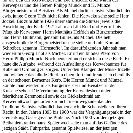
Kerwepaar und die Herren Philipp Munck und K. Münze
Bürgermeister und Beisitzer. Als Michel durfte selbstverständlich der
ewig junge Georg Thöt nicht fehlen. Die Kerwekutsche stellte Herr
Jöckel. Bis zum Jahre 1926 übernahmen die Stutzer jeweils die
Ausrichtung der Kerb. 1921 sah man Lilli Reul und Herrn Luis
Pflug als Kerwepaar, Herrn Matthäus Helfrich als Bürgermeister
und Herrn Bullmann, genannt Bulles, als Michel. Die nett
ausgeschmückte Bürgermeisterkutsche stellte und fuhr Konrad
Schreiber, genannt „Hornsteffe‘. Im darauffolgenden Jahr sah man
wiederum Georg Thöt als Michel. Er ritt ein blindes Pferd von
Herrn Philipp Munck. Noch heute erinnert er sich an diese Kerb. Er
hatte die Aufgabe, während der Aufstellung des Kerwebaumes für
Ruhe und Ordnung zu sorgen. Unter den Klängen der Musik trizelte
und wieherte das blinde Pferd in einem fort und freute sich ebenfalls
an der schönen Bernemer Kerb. Die Herren Munck und Münzel
konnte man wiederum als Bürgermeister und Beisitzer in der
Kutsche sehen. Die Verbrennung der Kerweliesbeth unter
feierlichem Zeremoniell sowie der GickeIschmiß am
Kerwemittwoch gehörten zur nicht mehr wegzudenkenden
Tradition. Selbstverständlich kamen auch die Schausteller zu ihrem
Recht. In den Jahren 1893 bis 1900 war der Vergnügungspark in der
Gemarkung Gaasegässche-Pfüliche. Nach 1900 vor dem jetzigen
Bethanienkrankenhaus. Später wechselte man auf das Gelände des
jetzigen Städt. Fuhrparks, genannt Spielwiese, an der jetzigen