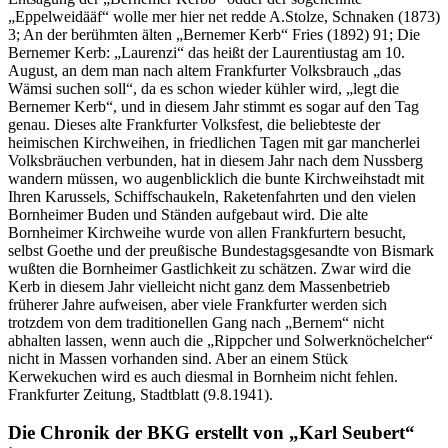
„Eppelweidääf“ wolle mer hier net redde A.Stolze, Schnaken (1873)
3; An der berühmten älten „Bernemer Kerb“ Fries (1892) 91; Die
Bernemer Kerb: „Laurenzi“ das heißt der Laurentiustag am 10.
August, an dem man nach altem Frankfurter Volksbrauch „das
Wämsi suchen soll“, da es schon wieder kühler wird, „legt die
Bernemer Kerb“, und in diesem Jahr stimmt es sogar auf den Tag
genau. Dieses alte Frankfurter Volksfest, die beliebteste der
heimischen Kirchweihen, in friedlichen Tagen mit gar mancherlei
Volksbräuchen verbunden, hat in diesem Jahr nach dem Nussberg
wandern müssen, wo augenblicklich die bunte Kirchweihstadt mit
Ihren Karussels, Schiffschaukeln, Raketenfahrten und den vielen
Bornheimer Buden und Ständen aufgebaut wird. Die alte
Bornheimer Kirchweihe wurde von allen Frankfurtern besucht,
selbst Goethe und der preußische Bundestagsgesandte von Bismark
wußten die Bornheimer Gastlichkeit zu schätzen. Zwar wird die
Kerb in diesem Jahr vielleicht nicht ganz dem Massenbetrieb
früherer Jahre aufweisen, aber viele Frankfurter werden sich
trotzdem von dem traditionellen Gang nach „Bernem“ nicht
abhalten lassen, wenn auch die „Rippcher und Solwerknöchelcher“
nicht in Massen vorhanden sind. Aber an einem Stück
Kerwekuchen wird es auch diesmal in Bornheim nicht fehlen.
Frankfurter Zeitung, Stadtblatt (9.8.1941).
Die Chronik der BKG erstellt von „Karl Seubert“