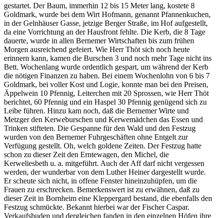
gestartet. Der Baum, immerhin 12 bis 15 Meter lang, kostete 8
Goldmark, wurde bei dem Wirt Hofmann, genannt Pfannenkuchen,
in der Gelnhäuser Gasse, jetzige Berger Straße, im Hof aufgestellt,
da eine Vorrichtung an der Hausfront fehlte. Die Kerb, die 8 Tage
dauerte, wurde in allen Bernemer Wirtschaften bis zum frühen
Morgen ausreichend gefeiert. Wie Herr Thöt sich noch heute
erinnern kann, kamen die Burschen 3 und noch mehr Tage nicht ins
Bett. Wochenlang wurde ordentlich gespart, um während der Kerb
die nötigen Finanzen zu haben. Bei einem Wochenlohn von 6 bis 7
Goldmark, bei voller Kost und Logie, konnte man bei den Preisen,
Äppelwein 10 Pfennig, Leiterchen mit 20 Sprossen, wie Herr Thöt
berichtet, 60 Pfennig und ein Haspel 30 Pfennig genügend sich zu
Leibe führen. Hinzu kam noch, daß die Bernemer Wirte und
Metzger den Kerweburschen und Kerwemädchen das Essen und
Trinken stifteten. Die Gespanne für den Wald und den Festzug
wurden von den Bernemer Fuhrgeschäften ohne Entgelt zur
Verfügung gestellt. Oh, welch goldene Zeiten. Der Festzug hatte
schon zu dieser Zeit den Erntewagen, den Michel, die
Kerweliesbeth u. a. mitgeführt. Auch der Aff darf nicht vergessen
werden, der wunderbar von dem Luther Heiner dargestellt wurde.
Er scheute sich nicht, in offene Fenster hineinzuhüpfen, um die
Frauen zu erschrecken. Bemerkenswert ist zu erwähnen, daß zu
dieser Zeit in Bornheim eine Kleppergard bestand, die ebenfalls den
Festzug schmückte. Bekannt hierbei war der Fischer Caspar.
Verkaufsbuden und dergleichen fanden in den einzelnen Höfen ihre