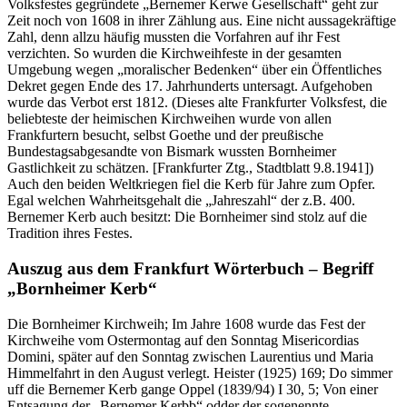
Volksfestes gegründete „Bernemer Kerwe Gesellschaft“ geht zur
Zeit noch von 1608 in ihrer Zählung aus. Eine nicht aussagekräftige
Zahl, denn allzu häufig mussten die Vorfahren auf ihr Fest
verzichten. So wurden die Kirchweihfeste in der gesamten
Umgebung wegen „moralischer Bedenken“ über ein Öffentliches
Dekret gegen Ende des 17. Jahrhunderts untersagt. Aufgehoben
wurde das Verbot erst 1812. (Dieses alte Frankfurter Volksfest, die
beliebteste der heimischen Kirchweihen wurde von allen
Frankfurtern besucht, selbst Goethe und der preußische
Bundestagsabgesandte von Bismark wussten Bornheimer
Gastlichkeit zu schätzen. [Frankfurter Ztg., Stadtblatt 9.8.1941])
Auch den beiden Weltkriegen fiel die Kerb für Jahre zum Opfer.
Egal welchen Wahrheitsgehalt die „Jahreszahl“ der z.B. 400.
Bernemer Kerb auch besitzt: Die Bornheimer sind stolz auf die
Tradition ihres Festes.
Auszug aus dem Frankfurt Wörterbuch – Begriff
„Bornheimer Kerb“
Die Bornheimer Kirchweih; Im Jahre 1608 wurde das Fest der
Kirchweihe vom Ostermontag auf den Sonntag Misericordias
Domini, später auf den Sonntag zwischen Laurentius und Maria
Himmelfahrt in den August verlegt. Heister (1925) 169; Do simmer
uff die Bernemer Kerb gange Oppel (1839/94) I 30, 5; Von einer
Entsagung der „Bernemer Kerbb“ odder der sogenennte