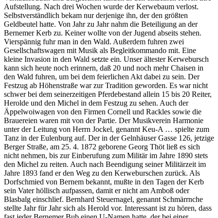
Aufstellung. Nach drei Wochen wurde der Kerwebaum verlost.
Selbstverständlich bekam nur derjenige ihn, der den größten
Geldbeutel hatte. Von Jahr zu Jahr nahm die Beteiligung an der
Bernemer Kerb zu. Keiner wollte von der Jugend abseits stehen.
Vierspännig fuhr man in den Wald. Außerdem fuhren zwei
Gesellschaftswagen mit Musik als Begleitkommando mit. Eine
kleine Invasion in den Wald setzte ein. Unser ältester Kerwebursch
kann sich heute noch erinnern, daß 20 und noch mehr Chaisen in
den Wald fuhren, um bei dem feierlichen Akt dabei zu sein. Der
Festzug ab Höhenstraße war zur Tradition geworden. Es war nicht
schwer bei dem seinerzeitigen Pferdebestand allein 15 bis 20 Reiter,
Herolde und den Michel in dem Festzug zu sehen. Auch der
Äppelwoiwagen von den Firmen Cornell und Rackles sowie die
Brauereien waren mit von der Partie. Der Musikverein Harmonie
unter der Leitung von Herrn Jockel, genannt Keu-A … spielte zum
Tanz in der Eulenburg auf. Der in der Gelnhäuser Gasse 126, jetzige
Berger Straße, am 25. 4. 1872 geborene Georg Thöt ließ es sich
nicht nehmen, bis zur Einberufung zum Militär im Jahre 1890 stets
den Michel zu reiten. Auch nach Beendigung seiner Militärzeit im
Jahre 1893 fand er den Weg zu den Kerweburschen zurück. Als
Dorfschmied von Bernem bekannt, mußte in den Tagen der Kerb
sein Vater höllisch aufpassen, damit er nicht am Amboß oder
Blasbalg einschlief. Bernhard Steuernagel, genannt Schmärrnche
stellte Jahr für Jahr sich als Herold vor. Interessant ist zu hören, dass
fast jeder Bernemer Bub einen U-Namen hatte, der bei einer