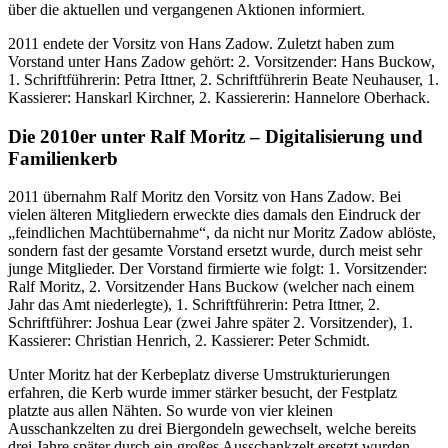
über die aktuellen und vergangenen Aktionen informiert.
2011 endete der Vorsitz von Hans Zadow. Zuletzt haben zum
Vorstand unter Hans Zadow gehört: 2. Vorsitzender: Hans Buckow,
1. Schriftführerin: Petra Ittner, 2. Schriftführerin Beate Neuhauser, 1.
Kassierer: Hanskarl Kirchner, 2. Kassiererin: Hannelore Oberhack.
Die 2010er unter Ralf Moritz – Digitalisierung und
Familienkerb
2011 übernahm Ralf Moritz den Vorsitz von Hans Zadow. Bei
vielen älteren Mitgliedern erweckte dies damals den Eindruck der
„feindlichen Machtübernahme“, da nicht nur Moritz Zadow ablöste,
sondern fast der gesamte Vorstand ersetzt wurde, durch meist sehr
junge Mitglieder. Der Vorstand firmierte wie folgt: 1. Vorsitzender:
Ralf Moritz, 2. Vorsitzender Hans Buckow (welcher nach einem
Jahr das Amt niederlegte), 1. Schriftführerin: Petra Ittner, 2.
Schriftführer: Joshua Lear (zwei Jahre später 2. Vorsitzender), 1.
Kassierer: Christian Henrich, 2. Kassierer: Peter Schmidt.
Unter Moritz hat der Kerbeplatz diverse Umstrukturierungen
erfahren, die Kerb wurde immer stärker besucht, der Festplatz
platzte aus allen Nähten. So wurde von vier kleinen
Ausschankzelten zu drei Biergondeln gewechselt, welche bereits
drei Jahre später durch ein großes Ausschankzelt ersetzt wurden