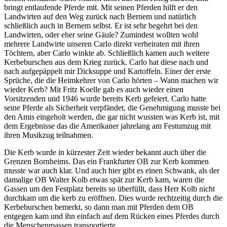
bringt entlaufende Pferde mit. Mit seinen Pferden hilft er den
Landwirten auf den Weg zurück nach Bernem und natürlich
schließlich auch in Bernem selbst. Er ist sehr begehrt bei den
Landwirten, oder eher seine Gäule? Zumindest wollten wohl
mehrere Landwirte unseren Carlo direkt verheiraten mit ihren
Töchtern, aber Carlo winkte ab. Schließlich kamen auch weitere
Kerbeburschen aus dem Krieg zurück. Carlo hat diese nach und
nach aufgepäppelt mir Dicksuppe und Kartoffeln. Einer der erste
Sprüche, die die Heimkehrer von Carlo hörten – Wann machen wir
wieder Kerb? Mit Fritz Koelle gab es auch wieder einen
Vorsitzenden und 1946 wurde bereits Kerb gefeiert. Carlo hatte
seine Pferde als Sicherheit verpfändet, die Genehmigung musste bei
den Amis eingeholt werden, die gar nicht wussten was Kerb ist, mit
dem Ergebnisse das die Amerikaner jahrelang am Festumzug mit
ihren Musikzug teilnahmen.
Die Kerb wurde in kürzester Zeit wieder bekannt auch über die
Grenzen Bornheims. Das ein Frankfurter OB zur Kerb kommen
musste war auch klar. Und auch hier gibt es einen Schwank, als der
damalige OB Walter Kolb etwas spät zur Kerb kam, waren die
Gassen um den Festplatz bereits so überfüllt, dass Herr Kolb nicht
durchkam um die kerb zu eröffnen. Dies wurde rechtzeitig durch die
Kerbeburschen bemerkt, so dann man mit Pferden dem OB
entgegen kam und ihn einfach auf dem Rücken eines Pferdes durch
die Menschenmassen transportierte.