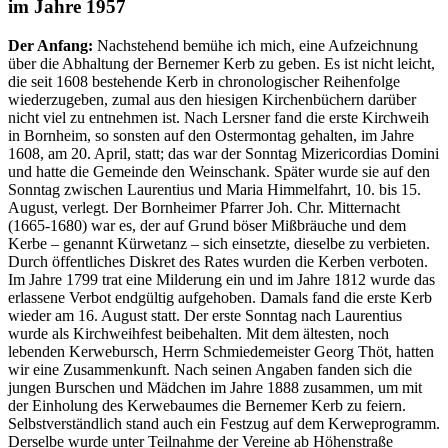
im Jahre 1957
Der Anfang:
Nachstehend bemühe ich mich, eine Aufzeichnung
über die Abhaltung der Bernemer Kerb zu geben. Es ist nicht leicht,
die seit 1608 bestehende Kerb in chronologischer Reihenfolge
wiederzugeben, zumal aus den hiesigen Kirchenbüchern darüber
nicht viel zu entnehmen ist. Nach Lersner fand die erste Kirchweih
in Bornheim, so sonsten auf den Ostermontag gehalten, im Jahre
1608, am 20. April, statt; das war der Sonntag Mizericordias Domini
und hatte die Gemeinde den Weinschank. Später wurde sie auf den
Sonntag zwischen Laurentius und Maria Himmelfahrt, 10. bis 15.
August, verlegt. Der Bornheimer Pfarrer Joh. Chr. Mitternacht
(1665-1680) war es, der auf Grund böser Mißbräuche und dem
Kerbe – genannt Kürwetanz – sich einsetzte, dieselbe zu verbieten.
Durch öffentliches Diskret des Rates wurden die Kerben verboten.
Im Jahre 1799 trat eine Milderung ein und im Jahre 1812 wurde das
erlassene Verbot endgültig aufgehoben. Damals fand die erste Kerb
wieder am 16. August statt. Der erste Sonntag nach Laurentius
wurde als Kirchweihfest beibehalten. Mit dem ältesten, noch
lebenden Kerwebursch, Herrn Schmiedemeister Georg Thöt, hatten
wir eine Zusammenkunft. Nach seinen Angaben fanden sich die
jungen Burschen und Mädchen im Jahre 1888 zusammen, um mit
der Einholung des Kerwebaumes die Bernemer Kerb zu feiern.
Selbstverständlich stand auch ein Festzug auf dem Kerweprogramm.
Derselbe wurde unter Teilnahme der Vereine ab Höhenstraße