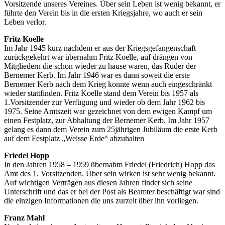
Vorsitzende unseres Vereines. Über sein Leben ist wenig bekannt, er
führte den Verein bis in die ersten Kriegsjahre, wo auch er sein
Leben verlor.
Fritz Koelle
Im Jahr 1945 kurz nachdem er aus der Kriegsgefangenschaft
zurückgekehrt war übernahm Fritz Koelle, auf drängen von
Mitgliedern die schon wieder zu hause waren, das Ruder der
Bernemer Kerb. Im Jahr 1946 war es dann soweit die erste
Bernemer Kerb nach dem Krieg konnte wenn auch eingeschränkt
wieder stattfinden. Fritz Koelle stand dem Verein bis 1957 als
1.Vorsitzender zur Verfügung und wieder ob dem Jahr 1962 bis
1975. Seine Amtszeit war gezeichnet von dem ewigen Kampf um
einen Festplatz, zur Abhaltung der Bernemer Kerb. Im Jahr 1957
gelang es dann dem Verein zum 25jährigen Jubiläum die erste Kerb
auf dem Festplatz „Weisse Erde“ abzuhalten
Friedel Hopp
In den Jahren 1958 – 1959 übernahm Friedel (Friedrich) Hopp das
Amt des 1. Vorsitzenden. Über sein wirken ist sehr wenig bekannt.
Auf wichtigen Verträgen aus diesen Jahren findet sich seine
Unterschrift und das er bei der Post als Beamter beschäftigt war sind
die einzigen Informationen die uns zurzeit über ihn vorliegen.
Franz Mahl