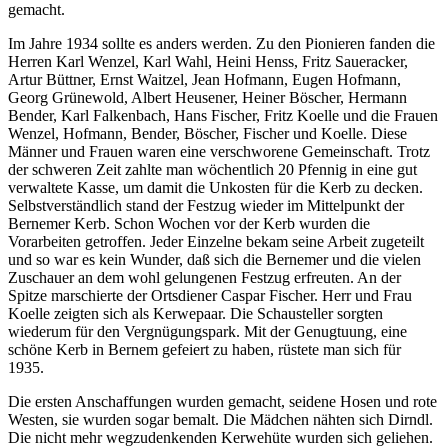
gemacht.
Im Jahre 1934 sollte es anders werden. Zu den Pionieren fanden die
Herren Karl Wenzel, Karl Wahl, Heini Henss, Fritz Saueracker,
Artur Büttner, Ernst Waitzel, Jean Hofmann, Eugen Hofmann,
Georg Grünewold, Albert Heusener, Heiner Böscher, Hermann
Bender, Karl Falkenbach, Hans Fischer, Fritz Koelle und die Frauen
Wenzel, Hofmann, Bender, Böscher, Fischer und Koelle. Diese
Männer und Frauen waren eine verschworene Gemeinschaft. Trotz
der schweren Zeit zahlte man wöchentlich 20 Pfennig in eine gut
verwaltete Kasse, um damit die Unkosten für die Kerb zu decken.
Selbstverständlich stand der Festzug wieder im Mittelpunkt der
Bernemer Kerb. Schon Wochen vor der Kerb wurden die
Vorarbeiten getroffen. Jeder Einzelne bekam seine Arbeit zugeteilt
und so war es kein Wunder, daß sich die Bernemer und die vielen
Zuschauer an dem wohl gelungenen Festzug erfreuten. An der
Spitze marschierte der Ortsdiener Caspar Fischer. Herr und Frau
Koelle zeigten sich als Kerwepaar. Die Schausteller sorgten
wiederum für den Vergnügungspark. Mit der Genugtuung, eine
schöne Kerb in Bernem gefeiert zu haben, rüstete man sich für
1935.
Die ersten Anschaffungen wurden gemacht, seidene Hosen und rote
Westen, sie wurden sogar bemalt. Die Mädchen nähten sich Dirndl.
Die nicht mehr wegzudenkenden Kerwehüte wurden sich geliehen.