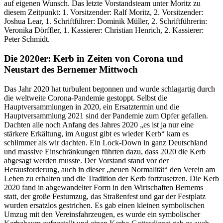
auf eigenen Wunsch. Das letzte Vorstandsteam unter Moritz zu
diesem Zeitpunkt: 1. Vorsitzender: Ralf Moritz, 2. Vorsitzender:
Joshua Lear, 1. Schriftführer: Dominik Müller, 2. Schriftführerin:
Veronika Dörffler, 1. Kassierer: Christian Henrich, 2. Kassierer:
Peter Schmidt.
Die 2020er: Kerb in Zeiten von Corona und
Neustart des Bernemer Mittwoch
Das Jahr 2020 hat turbulent begonnen und wurde schlagartig durch
die weltweite Corona-Pandemie gestoppt. Selbst die
Hauptversammlungen in 2020, ein Ersatztermin und die
Hauptversammlung 2021 sind der Pandemie zum Opfer gefallen.
Dachten alle noch Anfang des Jahres 2020 „es ist ja nur eine
stärkere Erkältung, im August gibt es wieder Kerb“ kam es
schlimmer als wir dachten. Ein Lock-Down in ganz Deutschland
und massive Einschränkungen führten dazu, dass 2020 die Kerb
abgesagt werden musste. Der Vorstand stand vor der
Herausforderung, auch in dieser „neuen Normalität“ den Verein am
Leben zu erhalten und die Tradition der Kerb fortzusetzen. Die Kerb
2020 fand in abgewandelter Form in den Wirtschaften Bernems
statt, der große Festumzug, das Straßenfest und gar der Festplatz
wurden ersatzlos gestrichen. Es gab einen kleinen symbolischen
Umzug mit den Vereinsfahrzeugen, es wurde ein symbolischer