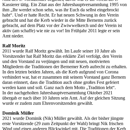
Kassierer tätig. Ein Zitat aus der Jahreshauptversammlung 1995 von
ihm „Ihr werdet schon sehn, was ihr Euch da selbst eingebrockt
habt“. Und er hatte Recht. Er hat neuen Schwung in den Verein
gebracht und hat die Kerb wieder in die Mitte Bernems zurück
gebracht, auf dem Platz vor der Zwiwwelkerch und der Verein ist
aktiv (am schaffe) wie nie zu vor! Im Frühjahr 2011 legte er sein
Amt nieder.
Ralf Moritz
2011 wurde Ralf Moritz gewählt. Im Laufe seiner 10 Jahre als
Vorsitzender hat Ralf Moritz das erklärte Ziel verfolgt, den Verein
und den Vorstand zu verjüngen und mit neuen, motivierten
Mitgliedern die Traditionen der Bernemer Kerb aufrecht zu erhalten.
In den letzten beiden Jahren, als die Kerb aufgrund von Corona
verhindert war, hat er zusammen mit seinem Vorstand ganz Bernem
daran erinnert, dass die Tradition auch ohne großes Fest gefeiert
werden kann und soll. Ganz nach dem Motto „Tradition lebt“.
In der nachgeholten Jahreshauptversammlung Oktober 2021
übergab er nach über 10 Jahren sein Amt. Auf der gleichen Sitzung
wurde er zudem zum Ehrenvorsitzenden gewählt.
Dominik Müller
2021 wurde Dominik (Nik) Müller gewählt. Als der bisher jüngste
erste Vorsitzende (29 zum Zeitpunkt der Wahl) bringt Nik frischen
Wind und einen anderen Blickwinkel mit. Die Traditionen der Kerb