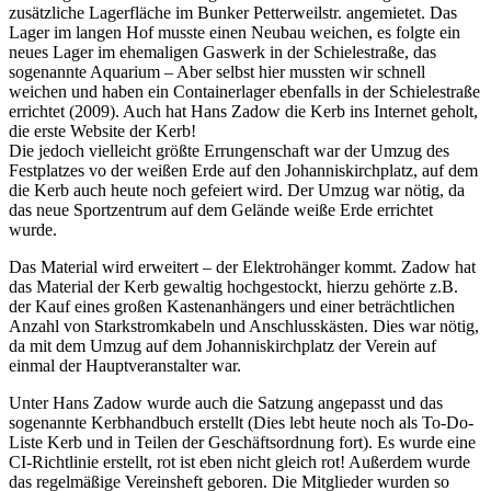
zusätzliche Lagerfläche im Bunker Petterweilstr. angemietet. Das
Lager im langen Hof musste einen Neubau weichen, es folgte ein
neues Lager im ehemaligen Gaswerk in der Schielestraße, das
sogenannte Aquarium – Aber selbst hier mussten wir schnell
weichen und haben ein Containerlager ebenfalls in der Schielestraße
errichtet (2009). Auch hat Hans Zadow die Kerb ins Internet geholt,
die erste Website der Kerb!
Die jedoch vielleicht größte Errungenschaft war der Umzug des
Festplatzes vo der weißen Erde auf den Johanniskirchplatz, auf dem
die Kerb auch heute noch gefeiert wird. Der Umzug war nötig, da
das neue Sportzentrum auf dem Gelände weiße Erde errichtet
wurde.
Das Material wird erweitert – der Elektrohänger kommt. Zadow hat
das Material der Kerb gewaltig hochgestockt, hierzu gehörte z.B.
der Kauf eines großen Kastenanhängers und einer beträchtlichen
Anzahl von Starkstromkabeln und Anschlusskästen. Dies war nötig,
da mit dem Umzug auf dem Johanniskirchplatz der Verein auf
einmal der Hauptveranstalter war.
Unter Hans Zadow wurde auch die Satzung angepasst und das
sogenannte Kerbhandbuch erstellt (Dies lebt heute noch als To-Do-
Liste Kerb und in Teilen der Geschäftsordnung fort). Es wurde eine
CI-Richtlinie erstellt, rot ist eben nicht gleich rot! Außerdem wurde
das regelmäßige Vereinsheft geboren. Die Mitglieder wurden so