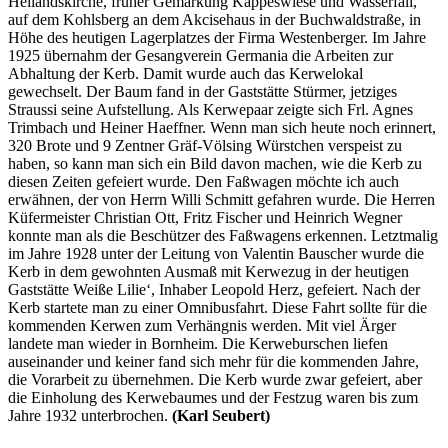
Heilandskirche, früher Gemarkung Kappeswiese und Wasserfall,
auf dem Kohlsberg an dem Akcisehaus in der Buchwaldstraße, in
Höhe des heutigen Lagerplatzes der Firma Westenberger. Im Jahre
1925 übernahm der Gesangverein Germania die Arbeiten zur
Abhaltung der Kerb. Damit wurde auch das Kerwelokal
gewechselt. Der Baum fand in der Gaststätte Stürmer, jetziges
Straussi seine Aufstellung. Als Kerwepaar zeigte sich Frl. Agnes
Trimbach und Heiner Haeffner. Wenn man sich heute noch erinnert,
320 Brote und 9 Zentner Gräf-Völsing Würstchen verspeist zu
haben, so kann man sich ein Bild davon machen, wie die Kerb zu
diesen Zeiten gefeiert wurde. Den Faßwagen möchte ich auch
erwähnen, der von Herrn Willi Schmitt gefahren wurde. Die Herren
Küfermeister Christian Ott, Fritz Fischer und Heinrich Wegner
konnte man als die Beschützer des Faßwagens erkennen. Letztmalig
im Jahre 1928 unter der Leitung von Valentin Bauscher wurde die
Kerb in dem gewohnten Ausmaß mit Kerwezug in der heutigen
Gaststätte Weiße Lilie‘, Inhaber Leopold Herz, gefeiert. Nach der
Kerb startete man zu einer Omnibusfahrt. Diese Fahrt sollte für die
kommenden Kerwen zum Verhängnis werden. Mit viel Ärger
landete man wieder in Bornheim. Die Kerweburschen liefen
auseinander und keiner fand sich mehr für die kommenden Jahre,
die Vorarbeit zu übernehmen. Die Kerb wurde zwar gefeiert, aber
die Einholung des Kerwebaumes und der Festzug waren bis zum
Jahre 1932 unterbrochen.
(Karl Seubert)