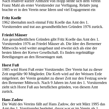
Nach relativer kurzer Amtszeit von Hopp stellte sich dem Verein
Franz Mahl als erster Vorsitzender zur Verfügung. Relativ jung
brachte er in den Verein neue Ideen und viel Engagement ein
Fritz Koelle
1962 übernahm noch einmal Fritz Koelle das Amt des 1.
Vorsitzenden und trat aus gesundheitlichen Gründen 1976 zurück.
Friedel Mäuser
Aus gesundheitlichen Gründen gibt Fritz Koelle das Amt des 1.
Vorsitzenden 1976 an Friedel Mäuser ab. Die Idee des Bernemer
Mittwochs wird weiter ausgebaut und erweist sich als eine der
besten Ideen der Kerwe Gesellschaft. Es finden regelmäßige
Beteiligungen an den Hessentagen statt.
Horst Fuß
1985 wird Horst Fuß erster Vorsitzender. Der Verein hat zu dieser
Zeit ungefähr 90 Mitglieder. Die Kerb wird auf der Weissen Erde
mitgefeiert. der Verein gestaltet zu dieser Zeit nur den Festzug sowie
den Bernemer Mittwoch. Nach 9 Jahren im Amt des 1. Vorsitzenden
zieht sich Horst Fuß aus beruflichen gründen, von diesem Amt
zurück.
Hans Zadow
Die Wahl des Vereins fällt auf Hans Zadow, der seit März 1995 das
Amt des 1. Vorsitzender begleitet, davor war er im Verein als 1.