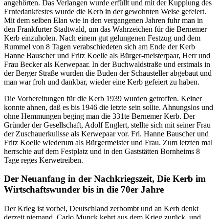
angehörten. Das Verlangen wurde erfüllt und mit der Kupplung des
Erntedankfestes wurde die Kerb in der gewohnten Weise gefeiert.
Mit dem selben Elan wie in den vergangenen Jahren fuhr man in
den Frankfurter Stadtwald, um das Wahrzeichen für die Bernemer
Kerb einzuholen. Nach einem gut gelungenen Festzug und dem
Rummel von 8 Tagen verabschiedeten sich am Ende der Kerb
Hanne Bauscher und Fritz Koelle als Bürger-meisterpaar, Herr und
Frau Becker als Kerwepaar. In der Buchwaldstraße und erstmals in
der Berger Straße wurden die Buden der Schausteller abgebaut und
man war froh und dankbar, wieder eine Kerb gefeiert zu haben.
Die Vorbereitungen für die Kerb 1939 wurden getroffen. Keiner
konnte ahnen, daß es bis 1946 die letzte sein sollte. Ahnungslos und
ohne Hemmungen beging man die 331te Bernemer Kerb. Der
Gründer der Gesellschaft, Adolf Englert, stellte sich mit seiner Frau
der Zuschauerkulisse als Kerwepaar vor. Frl. Hanne Bauscher und
Fritz Koelle wiederum als Bürgermeister und Frau. Zum letzten mal
herrschte auf dem Festplatz und in den Gaststätten Bornheims 8
Tage reges Kerwetreiben.
Der Neuanfang in der Nachkriegszeit, Die Kerb im
Wirtschaftswunder bis in die 70er Jahre
Der Krieg ist vorbei, Deutschland zerbombt und an Kerb denkt
derzeit niemand. Carlo Munck kehrt aus dem Krieg zurück, und