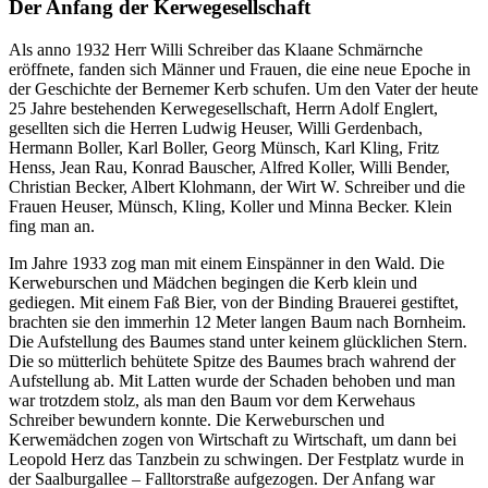
Der Anfang der Kerwegesellschaft
Als anno 1932 Herr Willi Schreiber das Klaane Schmärnche
eröffnete, fanden sich Männer und Frauen, die eine neue Epoche in
der Geschichte der Bernemer Kerb schufen. Um den Vater der heute
25 Jahre bestehenden Kerwegesellschaft, Herrn Adolf Englert,
gesellten sich die Herren Ludwig Heuser, Willi Gerdenbach,
Hermann Boller, Karl Boller, Georg Münsch, Karl Kling, Fritz
Henss, Jean Rau, Konrad Bauscher, Alfred Koller, Willi Bender,
Christian Becker, Albert Klohmann, der Wirt W. Schreiber und die
Frauen Heuser, Münsch, Kling, Koller und Minna Becker. Klein
fing man an.
Im Jahre 1933 zog man mit einem Einspänner in den Wald. Die
Kerweburschen und Mädchen begingen die Kerb klein und
gediegen. Mit einem Faß Bier, von der Binding Brauerei gestiftet,
brachten sie den immerhin 12 Meter langen Baum nach Bornheim.
Die Aufstellung des Baumes stand unter keinem glücklichen Stern.
Die so mütterlich behütete Spitze des Baumes brach wahrend der
Aufstellung ab. Mit Latten wurde der Schaden behoben und man
war trotzdem stolz, als man den Baum vor dem Kerwehaus
Schreiber bewundern konnte. Die Kerweburschen und
Kerwemädchen zogen von Wirtschaft zu Wirtschaft, um dann bei
Leopold Herz das Tanzbein zu schwingen. Der Festplatz wurde in
der Saalburgallee – Falltorstraße aufgezogen. Der Anfang war