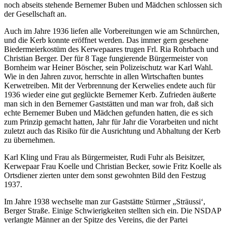
noch abseits stehende Bernemer Buben und Mädchen schlossen sich
der Gesellschaft an.
Auch im Jahre 1936 liefen alle Vorbereitungen wie am Schnürchen,
und die Kerb konnte eröffnet werden. Das immer gern gesehene
Biedermeierkostüm des Kerwepaares trugen Frl. Ria Rohrbach und
Christian Berger. Der für 8 Tage fungierende Bürgermeister von
Bornheim war Heiner Böscher, sein Polizeischutz war Karl Wahl.
Wie in den Jahren zuvor, herrschte in allen Wirtschaften buntes
Kerwetreiben. Mit der Verbrennung der Kerwelies endete auch für
1936 wieder eine gut geglückte Bernemer Kerb. Zufrieden äußerte
man sich in den Bernemer Gaststätten und man war froh, daß sich
echte Bernemer Buben und Mädchen gefunden hatten, die es sich
zum Prinzip gemacht hatten, Jahr für Jahr die Vorarbeiten und nicht
zuletzt auch das Risiko für die Ausrichtung und Abhaltung der Kerb
zu übernehmen.
Karl Kling und Frau als Bürgermeister, Rudi Fuhr als Beisitzer,
Kerwepaar Frau Koelle und Christian Becker, sowie Fritz Koelle als
Ortsdiener zierten unter dem sonst gewohnten Bild den Festzug
1937.
Im Jahre 1938 wechselte man zur Gaststätte Stürmer „Sträussi‘,
Berger Straße. Einige Schwierigkeiten stellten sich ein. Die NSDAP
verlangte Männer an der Spitze des Vereins, die der Partei