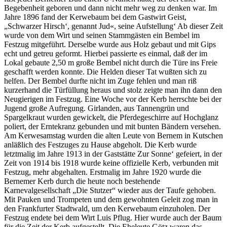
Begebenheit geboren und dann nicht mehr weg zu denken war. Im
Jahre 1896 fand der Kerwebaum bei dem Gastwirt Geist,
„Schwarzer Hirsch‘, genannt Jud«, seine Aufstellung‘ Ab dieser Zeit
wurde von dem Wirt und seinen Stammgästen ein Bembel im
Festzug mitgeführt. Derselbe wurde aus Holz gebaut und mit Gips
echt und getreu geformt. Hierbei passierte es einmal, daß der im
Lokal gebaute 2,50 m große Bembel nicht durch die Türe ins Freie
geschafft werden konnte. Die Helden dieser Tat wußten sich zu
helfen. Der Bembel durfte nicht im Zuge fehlen und man riß
kurzerhand die Türfüllung heraus und stolz zeigte man ihn dann den
Neugierigen im Festzug. Eine Woche vor der Kerb herrschte bei der
Jugend große Aufregung. Girlanden, aus Tannengrün und
Spargelkraut wurden gewickelt, die Pferdegeschirre auf Hochglanz
poliert, der Erntekranz gebunden und mit bunten Bändern versehen.
Am Kerwesamstag wurden die alten Leute von Bernem in Kutschen
anläßlich des Festzuges zu Hause abgeholt. Die Kerb wurde
letztmalig im Jahre 1913 in der Gaststätte Zur Sonne‘ gefeiert, in der
Zeit von 1914 bis 1918 wurde keine offizielle Kerb, verbunden mit
Festzug, mehr abgehalten. Erstmalig im Jahre 1920 wurde die
Bernemer Kerb durch die heute noch bestehende
Karnevalgesellschaft „Die Stutzer“ wieder aus der Taufe gehoben.
Mit Pauken und Trompeten und dem gewohnten Geleit zog man in
den Frankfurter Stadtwald, um den Kerwebaum einzuholen. Der
Festzug endete bei dem Wirt Luis Pflug. Hier wurde auch der Baum
für die Zeit der Kerb aufgestellt. Die Eheleute Götz waren das