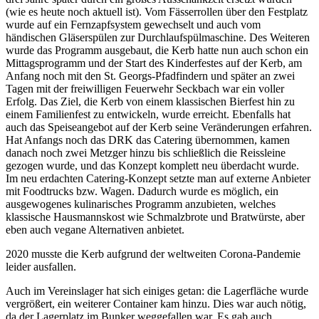
(wie es heute noch aktuell ist). Vom Fässerrollen über den Festplatz
wurde auf ein Fernzapfsystem gewechselt und auch vom
händischen Gläserspülen zur Durchlaufspülmaschine. Des Weiteren
wurde das Programm ausgebaut, die Kerb hatte nun auch schon ein
Mittagsprogramm und der Start des Kinderfestes auf der Kerb, am
Anfang noch mit den St. Georgs-Pfadfindern und später an zwei
Tagen mit der freiwilligen Feuerwehr Seckbach war ein voller
Erfolg. Das Ziel, die Kerb von einem klassischen Bierfest hin zu
einem Familienfest zu entwickeln, wurde erreicht. Ebenfalls hat
auch das Speiseangebot auf der Kerb seine Veränderungen erfahren.
Hat Anfangs noch das DRK das Catering übernommen, kamen
danach noch zwei Metzger hinzu bis schließlich die Reissleine
gezogen wurde, und das Konzept komplett neu überdacht wurde.
Im neu erdachten Catering-Konzept setzte man auf externe Anbieter
mit Foodtrucks bzw. Wagen. Dadurch wurde es möglich, ein
ausgewogenes kulinarisches Programm anzubieten, welches
klassische Hausmannskost wie Schmalzbrote und Bratwürste, aber
eben auch vegane Alternativen anbietet.
2020 musste die Kerb aufgrund der weltweiten Corona-Pandemie
leider ausfallen.
Auch im Vereinslager hat sich einiges getan: die Lagerfläche wurde
vergrößert, ein weiterer Container kam hinzu. Dies war auch nötig,
da der Lagerplatz im Bunker weggefallen war. Es gab auch